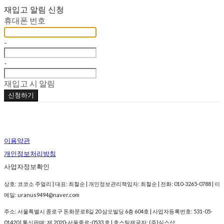
재입고 알림 신청
휴대폰 번호
-
-
재입고 시 알림
신청하기
이용약관
개인정보처리방침
사업자정보확인
상호: 코코소 주얼리 | 대표: 최철순 | 개인정보관리책임자: 최철순 | 전화: 010-3265-0788 | 이
메일: uranus9494@naver.com
주소: 서울특별시 종로구 돈화문로8길 20 삼오빌딩 6층 604호 | 사업자등록번호:
531-05-
01420
| 통신판매:
제 2020-서울종로-0533 호
| 호스팅제공자: (주)식스샵