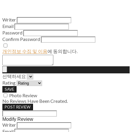
Writer
Email
Password
Confirm Password
개인정보 수집 및 이용
에 동의합니다.
선택하세요
Rating
SAVE
Photo Review
No Reviews Have Been Created.
POST REVIEW
Modify Review
Writer
Email