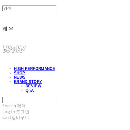
웨우
HIGH PERFORMANCE
SHOP
NEWS
BRAND STORY
REVIEW
QnA
Search
검색
Log In
로그인
Cart
장바구니