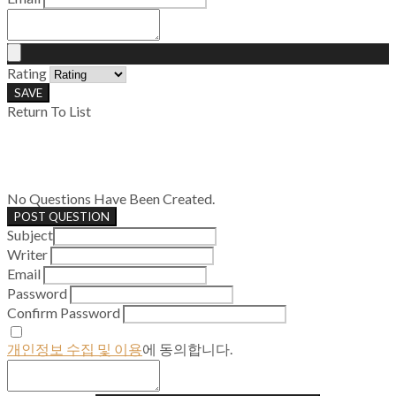
Rating
SAVE
Return To List
No Questions Have Been Created.
POST QUESTION
Subject
Writer
Email
Password
Confirm Password
개인정보 수집 및 이용
에 동의합니다.