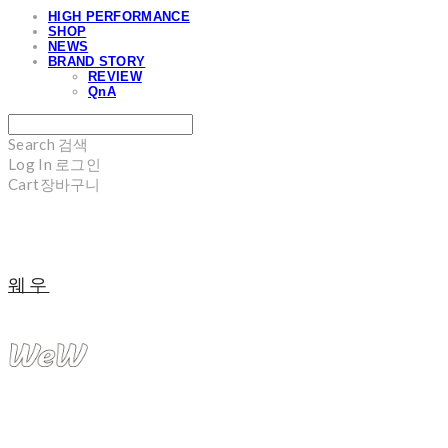
HIGH PERFORMANCE
SHOP
NEWS
BRAND STORY
REVIEW
QnA
Search
검색
Log In
로그인
Cart
장바구니
웨우