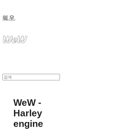
웨우
WeW -
Harley
engine