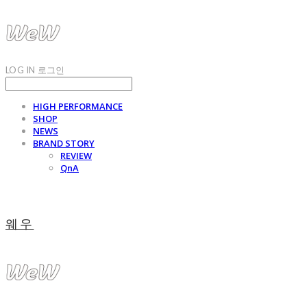
LOG IN
로그인
HIGH PERFORMANCE
SHOP
NEWS
BRAND STORY
REVIEW
QnA
웨우