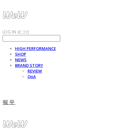
LOG IN
로그인
HIGH PERFORMANCE
SHOP
NEWS
BRAND STORY
REVIEW
QnA
웨우