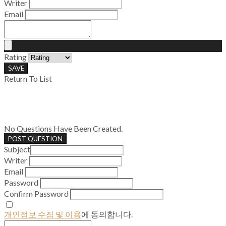
Writer
Email
Rating
SAVE
Return To List
No Questions Have Been Created.
POST QUESTION
Subject
Writer
Email
Password
Confirm Password
개인정보 수집 및 이용
에 동의합니다.