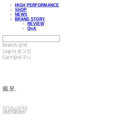
HIGH PERFORMANCE
SHOP
NEWS
BRAND STORY
REVIEW
QnA
Search
검색
Log In
로그인
Cart
장바구니
웨우