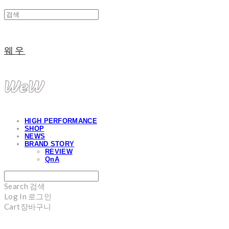
웨우
HIGH PERFORMANCE
SHOP
NEWS
BRAND STORY
REVIEW
QnA
Search
검색
Log In
로그인
Cart
장바구니