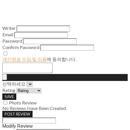
Writer
Email
Password
Confirm Password
개인정보 수집 및 이용
에 동의합니다.
선택하세요
Rating
SAVE
Photo Review
No Reviews Have Been Created.
POST REVIEW
Modify Review