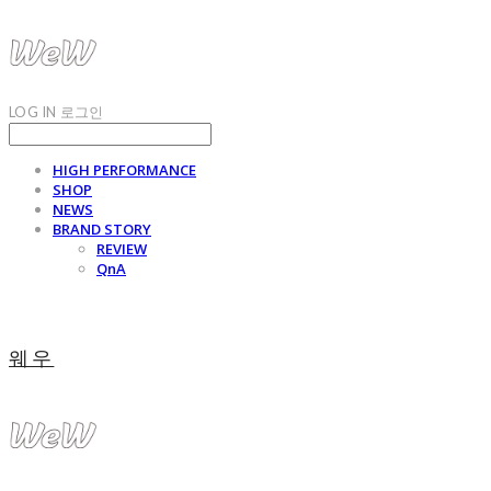
LOG IN
로그인
HIGH PERFORMANCE
SHOP
NEWS
BRAND STORY
REVIEW
QnA
웨우