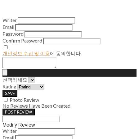
Writer
Email
Password
Confirm Password
개인정보 수집 및 이용
에 동의합니다.
선택하세요
Rating
SAVE
Photo Review
No Reviews Have Been Created.
POST REVIEW
Modify Review
Writer
Email