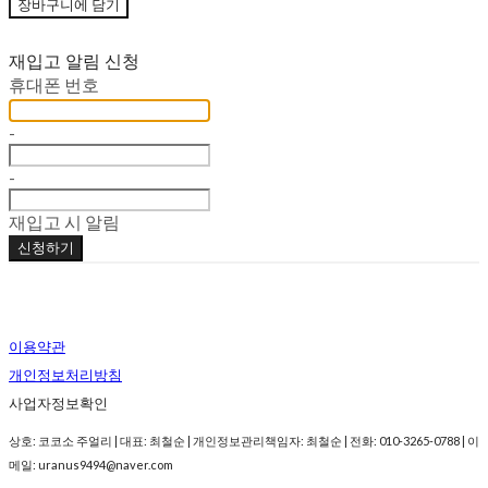
장바구니에 담기
재입고 알림 신청
휴대폰 번호
-
-
재입고 시 알림
신청하기
이용약관
개인정보처리방침
사업자정보확인
상호: 코코소 주얼리 | 대표: 최철순 | 개인정보관리책임자: 최철순 | 전화: 010-3265-0788 | 이
메일: uranus9494@naver.com