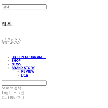
웨우
HIGH PERFORMANCE
SHOP
NEWS
BRAND STORY
REVIEW
QnA
Search
검색
Log In
로그인
Cart
장바구니