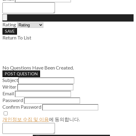
Rating
SAVE
Return To List
No Questions Have Been Created.
POST QUESTION
Subject
Writer
Email
Password
Confirm Password
개인정보 수집 및 이용
에 동의합니다.