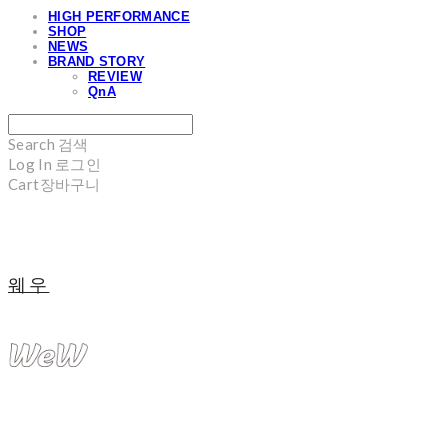
HIGH PERFORMANCE
SHOP
NEWS
BRAND STORY
REVIEW
QnA
Search
검색
Log In
로그인
Cart
장바구니
웨우