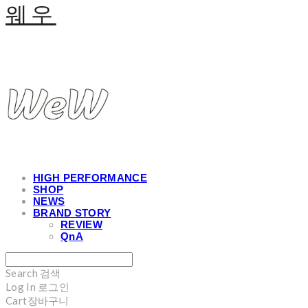
웨우
HIGH PERFORMANCE
SHOP
NEWS
BRAND STORY
REVIEW
QnA
Search
검색
Log In
로그인
Cart
장바구니