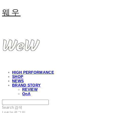
웨우
HIGH PERFORMANCE
SHOP
NEWS
BRAND STORY
REVIEW
QnA
Search
검색
Log In
로그인